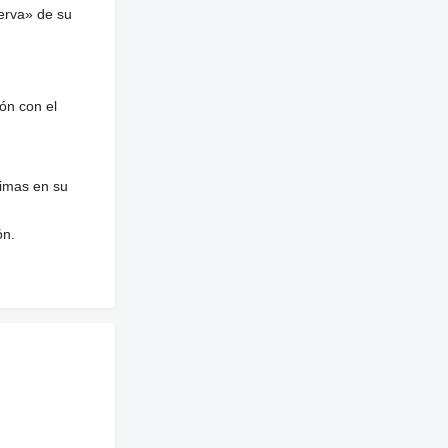
erva» de su
ón con el
nimas en su
ón.