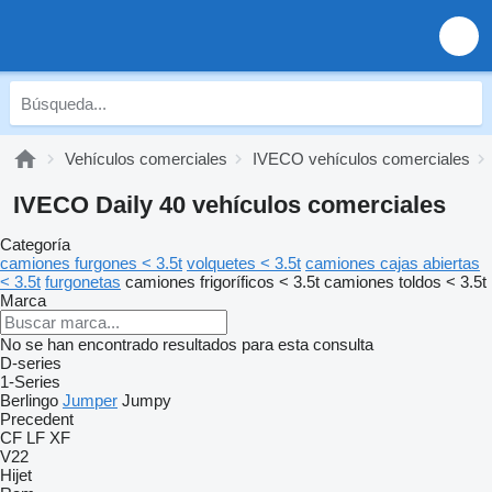
Vehículos comerciales
IVECO vehículos comerciales
IVECO Daily 40 vehículos comerciales
Categoría
camiones furgones < 3.5t
volquetes < 3.5t
camiones cajas abiertas
< 3.5t
furgonetas
camiones frigoríficos < 3.5t
camiones toldos < 3.5t
Marca
No se han encontrado resultados para esta consulta
D-series
1-Series
Berlingo
Jumper
Jumpy
Precedent
CF
LF
XF
V22
Hijet