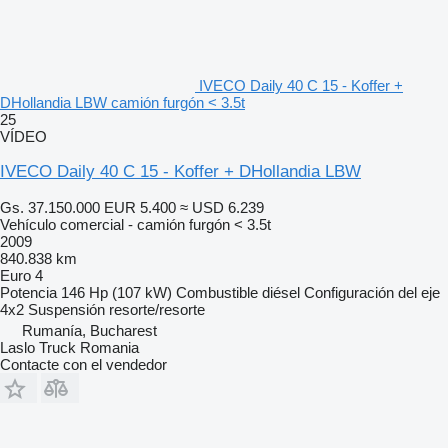
IVECO Daily 40 C 15 - Koffer +
DHollandia LBW camión furgón < 3.5t
25
VÍDEO
IVECO Daily 40 C 15 - Koffer + DHollandia LBW
Gs. 37.150.000
EUR 5.400
≈ USD 6.239
Vehículo comercial - camión furgón < 3.5t
2009
840.838 km
Euro 4
Potencia
146 Hp (107 kW)
Combustible
diésel
Configuración del eje
4x2
Suspensión
resorte/resorte
Rumanía, Bucharest
Laslo Truck Romania
Contacte con el vendedor