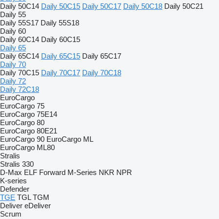
Daily 50C14
Daily 50C15
Daily 50C17
Daily 50C18
Daily 50C21
Daily 55
Daily 55S17
Daily 55S18
Daily 60
Daily 60C14
Daily 60C15
Daily 65
Daily 65C14
Daily 65C15
Daily 65C17
Daily 70
Daily 70C15
Daily 70C17
Daily 70C18
Daily 72
Daily 72C18
EuroCargo
EuroCargo 75
EuroCargo 75E14
EuroCargo 80
EuroCargo 80E21
EuroCargo 90
EuroCargo ML
EuroCargo ML80
Stralis
Stralis 330
D-Max
ELF
Forward
M-Series
NKR
NPR
K-series
Defender
TGE
TGL
TGM
Deliver
eDeliver
Scrum