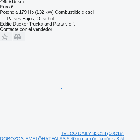
495.816 km
Euro 6
Potencia
179 Hp (132 kW)
Combustible
diésel
Países Bajos, Oirschot
Eddie Ducker Trucks and Parts v.o.f.
Contacte con el vendedor
IVECO DAILY 35C18 (50C18)
DOBOZOS-EMELŐHÁTFALAS 5.40 m camión furgón < 3.5t