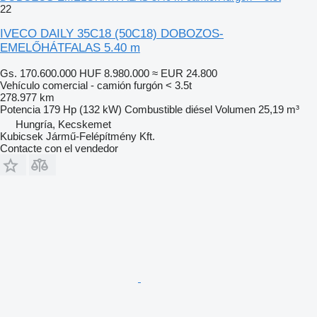
22
IVECO DAILY 35C18 (50C18) DOBOZOS-
EMELŐHÁTFALAS 5.40 m
Gs. 170.600.000
HUF 8.980.000
≈ EUR 24.800
Vehículo comercial - camión furgón < 3.5t
278.977 km
Potencia
179 Hp (132 kW)
Combustible
diésel
Volumen
25,19 m³
Hungría, Kecskemet
Kubicsek Jármű-Felépítmény Kft.
Contacte con el vendedor