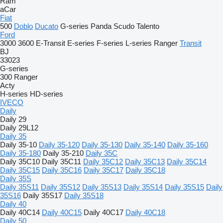
Ram
aCar
Fiat
500
Doblo
Ducato
G-series
Panda
Scudo
Talento
Ford
3000
3600
E-Transit
E-series
F-series
L-series
Ranger
Transit
BJ
33023
G-series
300
Ranger
Acty
H-series
HD-series
IVECO
Daily
Daily 29
Daily 29L12
Daily 35
Daily 35-10
Daily 35-120
Daily 35-130
Daily 35-140
Daily 35-160
Daily 35-180
Daily 35-210
Daily 35C
Daily 35C10
Daily 35C11
Daily 35C12
Daily 35C13
Daily 35C14
Daily 35C15
Daily 35C16
Daily 35C17
Daily 35C18
Daily 35S
Daily 35S11
Daily 35S12
Daily 35S13
Daily 35S14
Daily 35S15
Daily
35S16
Daily 35S17
Daily 35S18
Daily 40
Daily 40C14
Daily 40C15
Daily 40C17
Daily 40C18
Daily 50