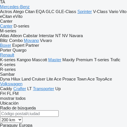
TA
Mercedes-Benz
Actros
Atego
Citan
EQA
GLC
GLE-Class
Sprinter
V-Class
Vario
Vito
eCitan
eVito
Canter
Canter
D-series
M-series
Atlas
Atleon
Cabstar
Interstar
NT
NV
Navara
Blitz
Combo
Movano
Vivaro
Boxer
Expert
Partner
Porter
Quargo
Renault
K-series
Kangoo
Mascott
Master
Maxity
Premium
T-series
Trafic
K-series
R-series
Sambar
Dyna
Hilux
Land Cruiser
Lite Ace
Proace
Town Ace
ToyoAce
Volkswagen
Caddy
Crafter
LT
Transporter
Up
FH
FL
FM
mostrar todos
Ubicación
Radio de búsqueda
Paraguay
Europa