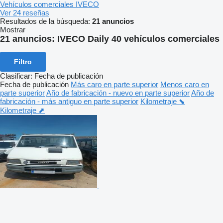
Vehículos comerciales IVECO
Ver 24 reseñas
Resultados de la búsqueda:
21 anuncios
Mostrar
21 anuncios:
IVECO Daily 40 vehículos comerciales
Filtro
Clasificar
:
Fecha de publicación
Fecha de publicación
Más caro en parte superior
Menos caro en
parte superior
Año de fabricación - nuevo en parte superior
Año de
fabricación - más antiguo en parte superior
Kilometraje ⬊
Kilometraje ⬈