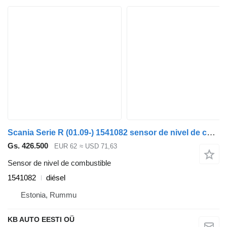
Scania Serie R (01.09-) 1541082 sensor de nivel de combustible para Scania P,G,R,T-series (2004-2017) camión
Gs. 426.500
EUR 62
≈ USD 71,63
Sensor de nivel de combustible
1541082
diésel
Estonia, Rummu
KB AUTO EESTI OÜ