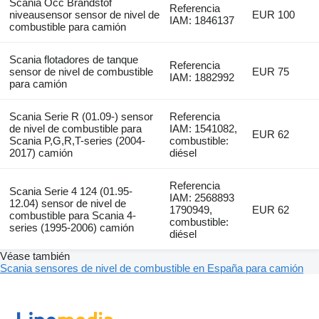
Scania Occ Brandstof
Referencia
niveausensor sensor de nivel de
EUR 100
IAM: 1846137
combustible para camión
Scania flotadores de tanque
Referencia
sensor de nivel de combustible
EUR 75
IAM: 1882992
para camión
Scania Serie R (01.09-) sensor
Referencia
de nivel de combustible para
IAM: 1541082,
EUR 62
Scania P,G,R,T-series (2004-
combustible:
2017) camión
diésel
Referencia
Scania Serie 4 124 (01.95-
IAM: 2568893
12.04) sensor de nivel de
1790949,
EUR 62
combustible para Scania 4-
combustible:
series (1995-2006) camión
diésel
Véase también
Scania sensores de nivel de combustible en España para camión