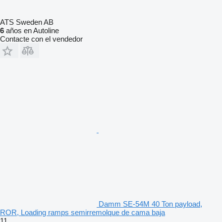
ATS Sweden AB
6
años en Autoline
Contacte con el vendedor
Damm SE-54M 40 Ton payload,
ROR, Loading ramps semirremolque de cama baja
11