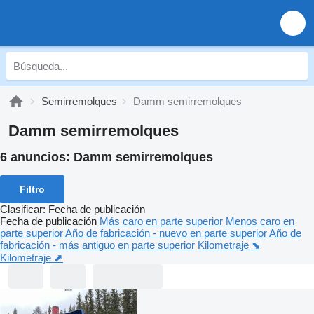
Semirremolques
Damm semirremolques
Damm semirremolques
6 anuncios:
Damm semirremolques
Filtro
Clasificar
:
Fecha de publicación
Fecha de publicación
Más caro en parte superior
Menos caro en
parte superior
Año de fabricación - nuevo en parte superior
Año de
fabricación - más antiguo en parte superior
Kilometraje ⬊
Kilometraje ⬈