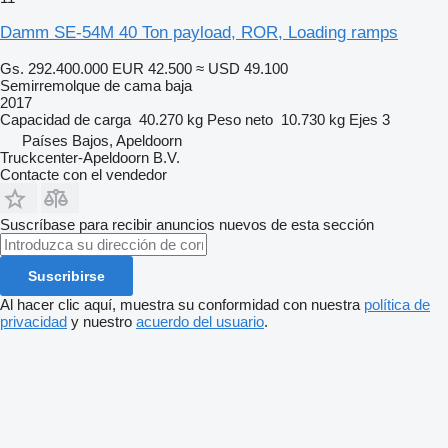
Damm SE-54M 40 Ton payload, ROR, Loading ramps
Gs. 292.400.000
EUR 42.500
≈ USD 49.100
Semirremolque de cama baja
2017
Capacidad de carga
40.270 kg
Peso neto
10.730 kg
Ejes
3
Países Bajos, Apeldoorn
Truckcenter-Apeldoorn B.V.
Contacte con el vendedor
Suscríbase para recibir anuncios nuevos de esta sección
Suscribirse
Al hacer clic aquí, muestra su conformidad con nuestra
política de
privacidad
y nuestro
acuerdo del usuario
.