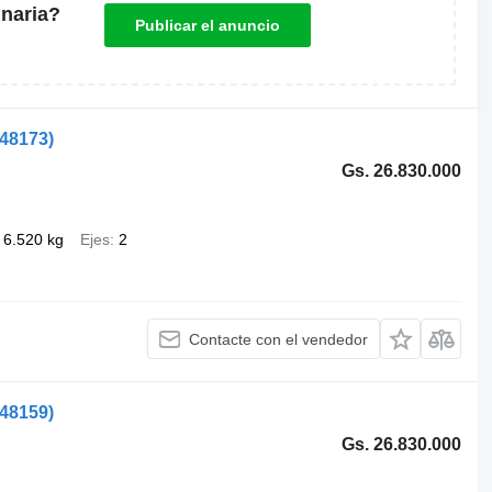
naria?
Publicar el anuncio
548173)
Gs. 26.830.000
6.520 kg
Ejes
2
Contacte con el vendedor
548159)
Gs. 26.830.000