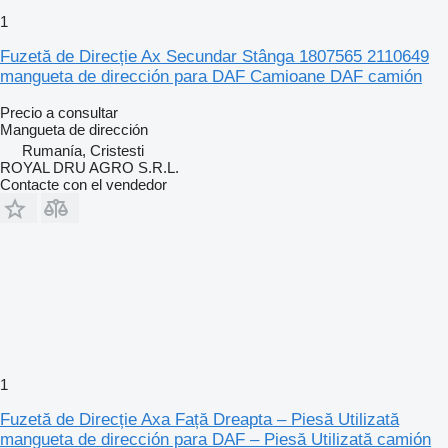
1
Fuzetă de Direcție Ax Secundar Stânga 1807565 2110649
mangueta de dirección para DAF Camioane DAF camión
Precio a consultar
Mangueta de dirección
Rumanía, Cristesti
ROYAL DRU AGRO S.R.L.
Contacte con el vendedor
1
Fuzetă de Direcție Axa Față Dreapta – Piesă Utilizată
mangueta de dirección para DAF – Piesă Utilizată camión