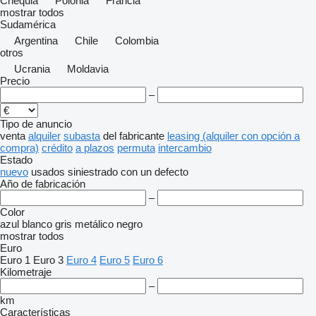
Chequia
Polonia
Francia
mostrar todos
Sudamérica
Argentina
Chile
Colombia
otros
Ucrania
Moldavia
Precio
–
Tipo de anuncio
venta
alquiler
subasta
del fabricante
leasing (alquiler con opción a
compra)
crédito
a plazos
permuta
intercambio
Estado
nuevo
usados
siniestrado
con un defecto
Año de fabricación
–
Color
azul
blanco
gris
metálico
negro
mostrar todos
Euro
Euro 1
Euro 3
Euro 4
Euro 5
Euro 6
Kilometraje
–
km
Características