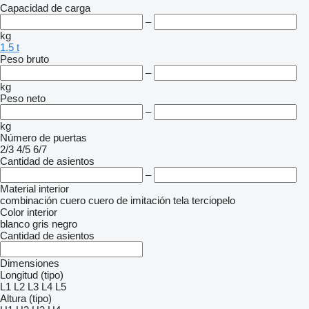
Capacidad de carga
–
kg
1.5 t
Peso bruto
–
kg
Peso neto
–
kg
Número de puertas
2/3
4/5
6/7
Cantidad de asientos
–
Material interior
combinación
cuero
cuero de imitación
tela
terciopelo
Color interior
blanco
gris
negro
Cantidad de asientos
Dimensiones
Longitud (tipo)
L1
L2
L3
L4
L5
Altura (tipo)