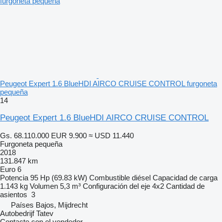
Peugeot Expert 1.6 BlueHDI AIRCO CRUISE CONTROL furgoneta
pequeña
14
Peugeot Expert 1.6 BlueHDI AIRCO CRUISE CONTROL
Gs. 68.110.000
EUR 9.900
≈ USD 11.440
Furgoneta pequeña
2018
131.847 km
Euro 6
Potencia
95 Hp (69.83 kW)
Combustible
diésel
Capacidad de carga
1.143 kg
Volumen
5,3 m³
Configuración del eje
4x2
Cantidad de
asientos
3
Países Bajos, Mijdrecht
Autobedrijf Tatev
Contacte con el vendedor