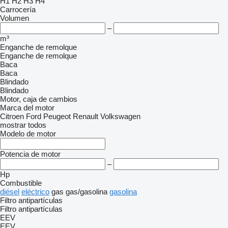
H1
H2
H3
H4
Carrocería
Volumen
–
m³
Enganche de remolque
Enganche de remolque
Baca
Baca
Blindado
Blindado
Motor, caja de cambios
Marca del motor
Citroen
Ford
Peugeot
Renault
Volkswagen
mostrar todos
Modelo de motor
Potencia de motor
–
Hp
Combustible
diésel
eléctrico
gas
gas/gasolina
gasolina
Filtro antipartículas
Filtro antipartículas
EEV
EEV