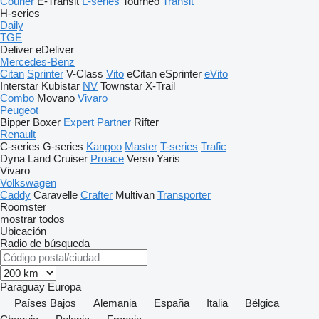
Courier
E-Transit
L-series
Tourneo
Transit
H-series
Daily
TGE
Deliver
eDeliver
Mercedes-Benz
Citan
Sprinter
V-Class
Vito
eCitan
eSprinter
eVito
Interstar
Kubistar
NV
Townstar
X-Trail
Combo
Movano
Vivaro
Peugeot
Bipper
Boxer
Expert
Partner
Rifter
Renault
C-series
G-series
Kangoo
Master
T-series
Trafic
Dyna
Land Cruiser
Proace
Verso
Yaris
Vivaro
Volkswagen
Caddy
Caravelle
Crafter
Multivan
Transporter
Roomster
mostrar todos
Ubicación
Radio de búsqueda
Paraguay
Europa
Países Bajos
Alemania
España
Italia
Bélgica