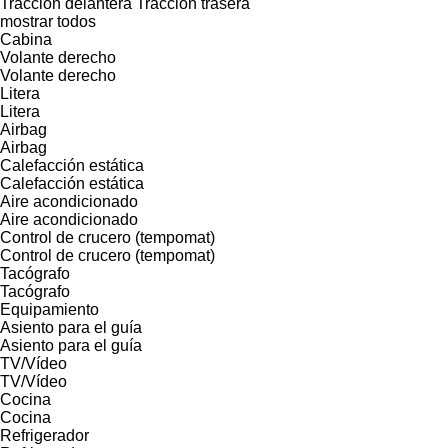
Tracción delantera
Tracción trasera
mostrar todos
Cabina
Volante derecho
Volante derecho
Litera
Litera
Airbag
Airbag
Calefacción estática
Calefacción estática
Aire acondicionado
Aire acondicionado
Control de crucero (tempomat)
Control de crucero (tempomat)
Tacógrafo
Tacógrafo
Equipamiento
Asiento para el guía
Asiento para el guía
TV/Vídeo
TV/Vídeo
Cocina
Cocina
Refrigerador