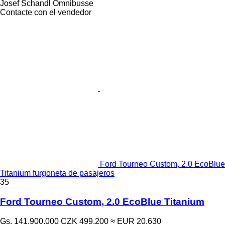
Josef Schandl Omnibusse
Contacte con el vendedor
Ford Tourneo Custom, 2.0 EcoBlue
Titanium furgoneta de pasajeros
35
Ford Tourneo Custom, 2.0 EcoBlue Titanium
Gs. 141.900.000
CZK 499.200
≈ EUR 20.630