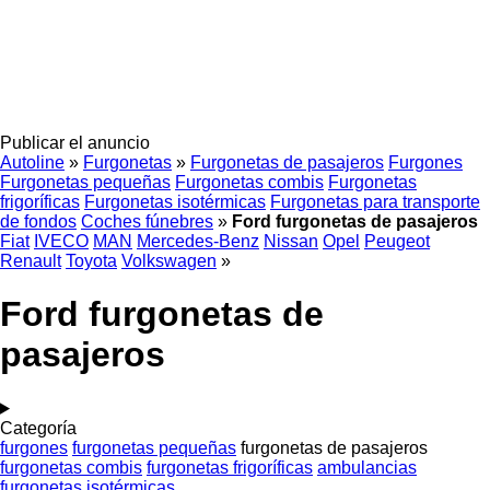
Publicar el anuncio
Autoline
»
Furgonetas
»
Furgonetas de pasajeros
Furgones
Furgonetas pequeñas
Furgonetas combis
Furgonetas
frigoríficas
Furgonetas isotérmicas
Furgonetas para transporte
de fondos
Coches fúnebres
»
Ford furgonetas de pasajeros
Fiat
IVECO
MAN
Mercedes-Benz
Nissan
Opel
Peugeot
Renault
Toyota
Volkswagen
»
Ford furgonetas de
pasajeros
Categoría
furgones
furgonetas pequeñas
furgonetas de pasajeros
furgonetas combis
furgonetas frigoríficas
ambulancias
furgonetas isotérmicas