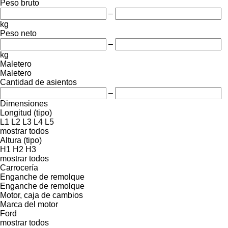
Peso bruto
–
kg
Peso neto
–
kg
Maletero
Maletero
Cantidad de asientos
–
Dimensiones
Longitud (tipo)
L1
L2
L3
L4
L5
mostrar todos
Altura (tipo)
H1
H2
H3
mostrar todos
Carrocería
Enganche de remolque
Enganche de remolque
Motor, caja de cambios
Marca del motor
Ford
mostrar todos