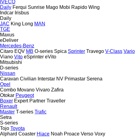
IVECO
Daily
Ferqui Sunrise
Mago
Mobi
Rapido
Wing
Indcar
Irisbus
Daily
JAC
King Long
MAN
TGE
Maxus
eDeliver
Mercedes-Benz
Citaro
EQV
MB
O-series
Spica
Sprinter
Travego
V-Class
Vario
Viano
Vito
eSprinter
eVito
Mitsubishi
D-series
Nissan
Caravan
Civilian
Interstar
NV
Primastar
Serena
Opel
Combo
Movano
Vivaro
Zafira
Otokar
Peugeot
Boxer
Expert
Partner
Traveller
Renault
Master
T-series
Trafic
Setra
S-series
Tojo
Toyota
Alphard
Coaster
Hiace
Noah
Proace
Verso
Voxy