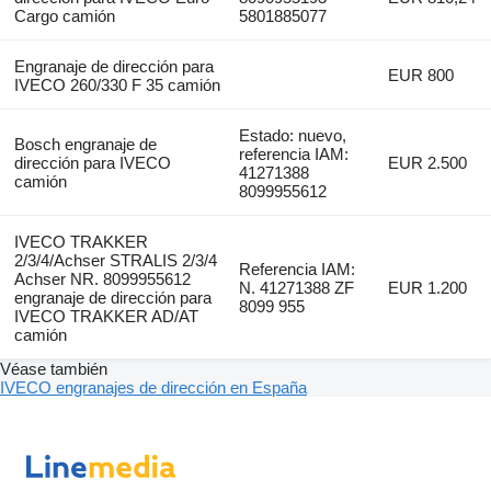
Cargo camión
5801885077
Engranaje de dirección para
EUR 800
IVECO 260/330 F 35 camión
Estado: nuevo,
Bosch engranaje de
referencia IAM:
dirección para IVECO
EUR 2.500
41271388
camión
8099955612
IVECO TRAKKER
2/3/4/Achser STRALIS 2/3/4
Referencia IAM:
Achser NR. 8099955612
N. 41271388 ZF
EUR 1.200
engranaje de dirección para
8099 955
IVECO TRAKKER AD/AT
camión
Véase también
IVECO engranajes de dirección en España