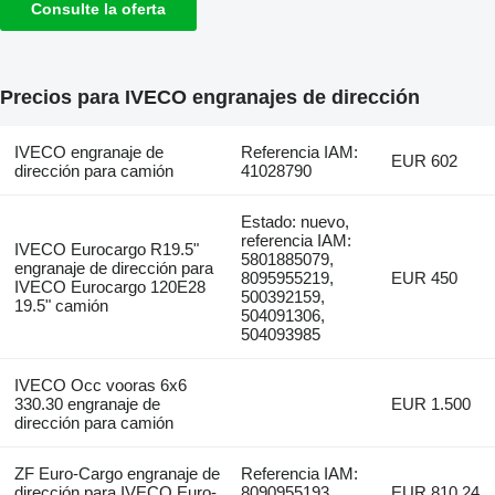
Consulte la oferta
Precios para IVECO engranajes de dirección
IVECO engranaje de
Referencia IAM:
EUR 602
dirección para camión
41028790
Estado: nuevo,
referencia IAM:
IVECO Eurocargo R19.5"
5801885079,
engranaje de dirección para
8095955219,
EUR 450
IVECO Eurocargo 120E28
500392159,
19.5" camión
504091306,
504093985
IVECO Occ vooras 6x6
330.30 engranaje de
EUR 1.500
dirección para camión
ZF Euro-Cargo engranaje de
Referencia IAM:
dirección para IVECO Euro-
8090955193
EUR 810,24