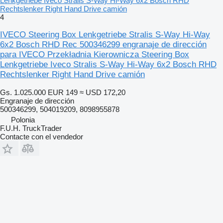
Lenkgetriebe Iveco Stralis S-Way Hi-Way 6x2 Bosch RHD
Rechtslenker Right Hand Drive camión
4
IVECO Steering Box Lenkgetriebe Stralis S-Way Hi-Way
6x2 Bosch RHD Rec 500346299 engranaje de dirección
para IVECO Przekładnia Kierownicza Steering Box
Lenkgetriebe Iveco Stralis S-Way Hi-Way 6x2 Bosch RHD
Rechtslenker Right Hand Drive camión
Gs. 1.025.000
EUR 149
≈ USD 172,20
Engranaje de dirección
500346299, 504019209, 8098955878
Polonia
F.U.H. TruckTrader
Contacte con el vendedor