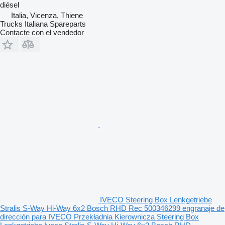
diésel
Italia, Vicenza, Thiene
Trucks Italiana Spareparts
Contacte con el vendedor
IVECO Steering Box Lenkgetriebe
Stralis S-Way Hi-Way 6x2 Bosch RHD Rec 500346299 engranaje de
dirección para IVECO Przekładnia Kierownicza Steering Box