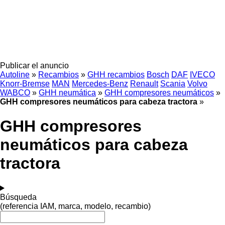
Publicar el anuncio
Autoline
»
Recambios
»
GHH recambios
Bosch
DAF
IVECO
Knorr-Bremse
MAN
Mercedes-Benz
Renault
Scania
Volvo
WABCO
»
GHH neumática
»
GHH compresores neumáticos
»
GHH compresores neumáticos para cabeza tractora
»
GHH compresores
neumáticos para cabeza
tractora
Búsqueda
(referencia IAM, marca, modelo, recambio)