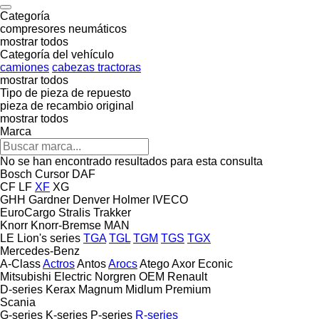
Categoría
compresores neumáticos
mostrar todos
Categoría del vehículo
camiones
cabezas tractoras
mostrar todos
Tipo de pieza de repuesto
pieza de recambio original
mostrar todos
Marca
No se han encontrado resultados para esta consulta
Bosch
Cursor
DAF
CF
LF
XF
XG
GHH
Gardner Denver
Holmer
IVECO
EuroCargo
Stralis
Trakker
Knorr
Knorr-Bremse
MAN
LE
Lion's series
TGA
TGL
TGM
TGS
TGX
Mercedes-Benz
A-Class
Actros
Antos
Arocs
Atego
Axor
Econic
Mitsubishi Electric
Norgren
OEM
Renault
D-series
Kerax
Magnum
Midlum
Premium
Scania
G-series
K-series
P-series
R-series