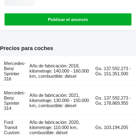
Publicar el anuncio
Precios para coches
Mercedes-
Año de fabricación: 2018,
Benz
Gs. 137.592.273 -
kilometraje: 140.000 - 160.000
Sprinter
Gs. 151.351.500
km, combustible: diésel
316
Mercedes-
Año de fabricación: 2021,
Benz
Gs. 137.592.273 -
kilometraje: 130.000 - 150.000
Sprinter
Gs. 178.869.955
km, combustible: diésel
314
Ford
Año de fabricación: 2020,
Transit
kilometraje: 110.000 km,
Gs. 103.194.205
Custom
combustible: diésel