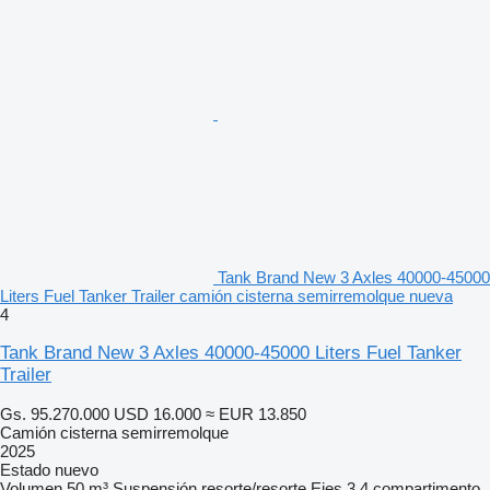
Tank Brand New 3 Axles 40000-45000
Liters Fuel Tanker Trailer camión cisterna semirremolque nueva
4
Tank Brand New 3 Axles 40000-45000 Liters Fuel Tanker
Trailer
Gs. 95.270.000
USD 16.000
≈ EUR 13.850
Camión cisterna semirremolque
2025
Estado
nuevo
Volumen
50 m³
Suspensión
resorte/resorte
Ejes
3
4 compartimento