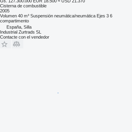
Gs. 127.300.000
EUR 18.500
≈ USD 21.370
Cisterna de combustible
2005
Volumen
40 m³
Suspensión
neumática/neumática
Ejes
3
6
compartimento
España, Silla
Industrial Zurtrads SL
Contacte con el vendedor