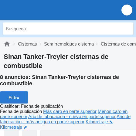
Cisternas
Semirremolques cisterna
Cisternas de com
Sinan Tanker-Treyler cisternas de
combustible
8 anuncios:
Sinan Tanker-Treyler cisternas de
combustible
Filtro
Clasificar
:
Fecha de publicación
Fecha de publicación
Más caro en parte superior
Menos caro en
parte superior
Año de fabricación - nuevo en parte superior
Año de
fabricación - más antiguo en parte superior
Kilometraje ⬊
Kilometraje ⬈