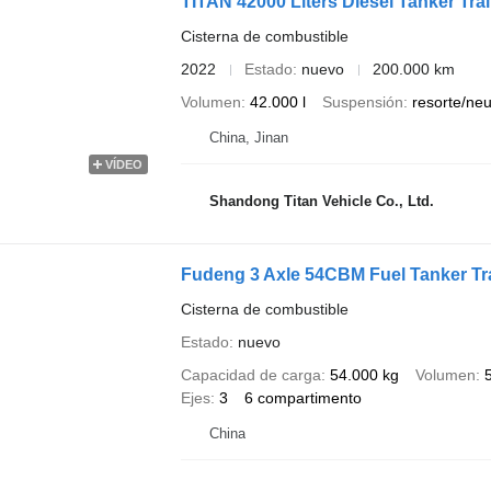
TITAN 42000 Liters Diesel Tanker Trail
Cisterna de combustible
2022
Estado
nuevo
200.000 km
Volumen
42.000 l
Suspensión
resorte/ne
China, Jinan
VÍDEO
Shandong Titan Vehicle Co., Ltd.
Fudeng 3 Axle 54CBM Fuel Tanker Tra
Cisterna de combustible
Estado
nuevo
Capacidad de carga
54.000 kg
Volumen
Ejes
3
6 compartimento
China