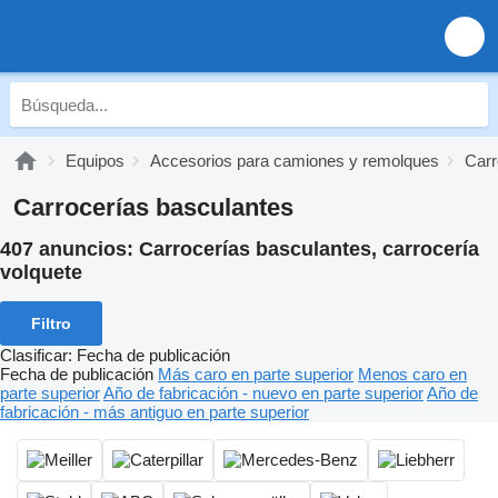
Equipos
Accesorios para camiones y remolques
Carr
Carrocerías basculantes
407 anuncios:
Carrocerías basculantes, carrocería
volquete
Filtro
Clasificar
:
Fecha de publicación
Fecha de publicación
Más caro en parte superior
Menos caro en
parte superior
Año de fabricación - nuevo en parte superior
Año de
fabricación - más antiguo en parte superior