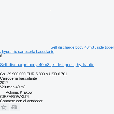
Self discharge body 40m3 , side tipper
, hydraulic carrocería basculante
6
Self discharge body 40m3 , side tipper , hydraulic
Gs. 39.900.000
EUR 5.800
≈ USD 6.701
Carrocería basculante
2017
Volumen
40 m³
Polonia, Krakow
CIEZAROWKI.PL
Contacte con el vendedor