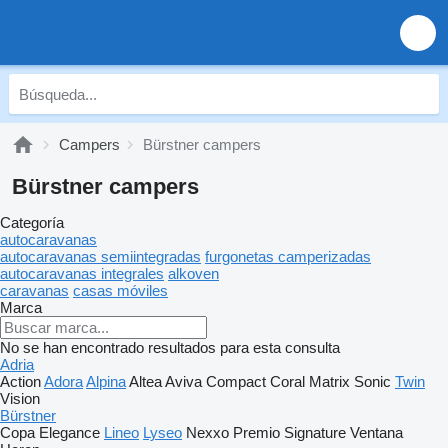
Campers
Bürstner campers
Bürstner campers
Categoría
autocaravanas
autocaravanas semiintegradas
furgonetas camperizadas
autocaravanas integrales
alkoven
caravanas
casas móviles
Marca
No se han encontrado resultados para esta consulta
Adria
Action
Adora
Alpina
Altea
Aviva
Compact
Coral
Matrix
Sonic
Twin
Vision
Bürstner
Copa
Elegance
Lineo
Lyseo
Nexxo
Premio
Signature
Ventana