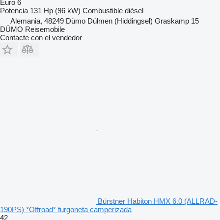
Euro 6
Potencia
131 Hp (96 kW)
Combustible
diésel
Alemania, 48249 Dümo Dülmen (Hiddingsel) Graskamp 15
DÜMO Reisemobile
Contacte con el vendedor
Bürstner Habiton HMX 6.0 (ALLRAD-
190PS) *Offroad* furgoneta camperizada
42