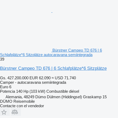
Bürstner Campeo TD 676 | 6
Schlafplätze*6 Sitzplätze autocaravana semiintegrada
39
Bürstner Campeo TD 676 | 6 Schlafplätze*6 Sitzplätze
Gs. 427.200.000
EUR 62.090
≈ USD 71.740
Camper - autocaravana semiintegrada
Euro 6
Potencia
140 Hp (103 kW)
Combustible
diésel
Alemania, 48249 Dümo Dülmen (Hiddingsel) Graskamp 15
DÜMO Reisemobile
Contacte con el vendedor