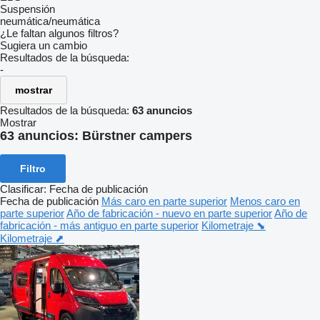
Suspensión
neumática/neumática
¿Le faltan algunos filtros?
Sugiera un cambio
Resultados de la búsqueda:
-
mostrar
Resultados de la búsqueda:
63 anuncios
Mostrar
63 anuncios:
Bürstner campers
Filtro
Clasificar
:
Fecha de publicación
Fecha de publicación
Más caro en parte superior
Menos caro en
parte superior
Año de fabricación - nuevo en parte superior
Año de
fabricación - más antiguo en parte superior
Kilometraje ⬊
Kilometraje ⬈