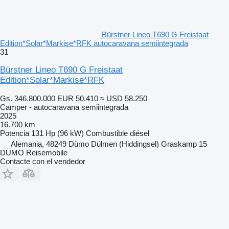
Bürstner Lineo T690 G Freistaat
Edition*Solar*Markise*RFK autocaravana semiintegrada
31
Bürstner Lineo T690 G Freistaat
Edition*Solar*Markise*RFK
Gs. 346.800.000
EUR 50.410
≈ USD 58.250
Camper - autocaravana semiintegrada
2025
16.700 km
Potencia
131 Hp (96 kW)
Combustible
diésel
Alemania, 48249 Dümo Dülmen (Hiddingsel) Graskamp 15
DÜMO Reisemobile
Contacte con el vendedor