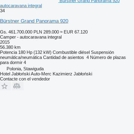
Bürstner Grand Panorama 920
autocaravana integral
34
Bürstner Grand Panorama 920
Gs. 461.700.000
PLN 289.000
≈ EUR 67.120
Camper - autocaravana integral
2015
56.380 km
Potencia
180 Hp (132 kW)
Combustible
diésel
Suspensión
neumática/neumática
Cantidad de asientos
4
Número de plazas
para dormir
4
Polonia, Stawiguda
Hotel Jabłoński Auto-Merc Kazimierz Jabłoński
Contacte con el vendedor