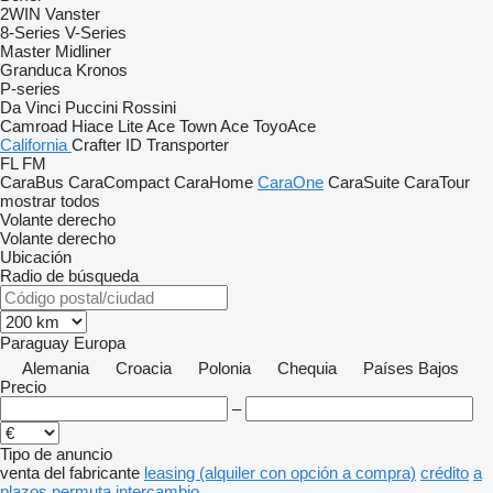
2WIN
Vanster
8-Series
V-Series
Master
Midliner
Granduca
Kronos
P-series
Da Vinci
Puccini
Rossini
Camroad
Hiace
Lite Ace
Town Ace
ToyoAce
California
Crafter
ID
Transporter
FL
FM
CaraBus
CaraCompact
CaraHome
CaraOne
CaraSuite
CaraTour
mostrar todos
Volante derecho
Volante derecho
Ubicación
Radio de búsqueda
Paraguay
Europa
Alemania
Croacia
Polonia
Chequia
Países Bajos
Precio
–
Tipo de anuncio
venta
del fabricante
leasing (alquiler con opción a compra)
crédito
a
plazos
permuta
intercambio