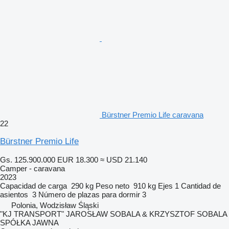
Bürstner Premio Life caravana
22
Bürstner Premio Life
Gs. 125.900.000
EUR 18.300
≈ USD 21.140
Camper - caravana
2023
Capacidad de carga
290 kg
Peso neto
910 kg
Ejes
1
Cantidad de
asientos
3
Número de plazas para dormir
3
Polonia, Wodzisław Śląski
"KJ TRANSPORT" JAROSŁAW SOBALA & KRZYSZTOF SOBALA
SPÓŁKA JAWNA