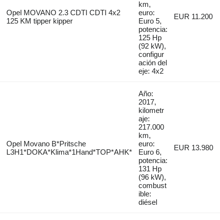
km,
Opel MOVANO 2.3 CDTI CDTI 4x2
euro:
EUR 11.200
125 KM tipper kipper
Euro 5,
potencia:
125 Hp
(92 kW),
configur
ación del
eje: 4x2
Año:
2017,
kilometr
aje:
217.000
km,
Opel Movano B*Pritsche
euro:
EUR 13.980
L3H1*DOKA*Klima*1Hand*TOP*AHK*
Euro 6,
potencia:
131 Hp
(96 kW),
combust
ible:
diésel