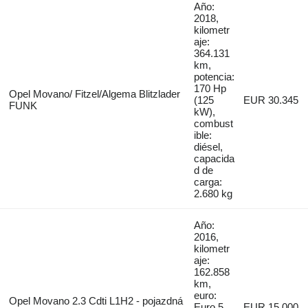
Año:
2018,
kilometr
aje:
364.131
km,
potencia:
170 Hp
Opel Movano/ Fitzel/Algema Blitzlader
(125
EUR 30.345
FUNK
kW),
combust
ible:
diésel,
capacida
d de
carga:
2.680 kg
Año:
2016,
kilometr
aje:
162.858
km,
euro:
Opel Movano 2.3 Cdti L1H2 - pojazdná
Euro 5,
EUR 15.000