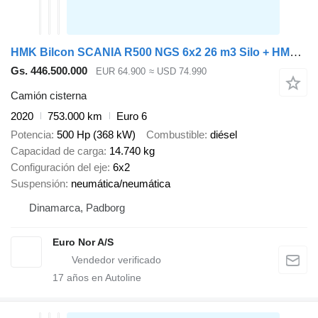
HMK Bilcon SCANIA R500 NGS 6x2 26 m3 Silo + HMK Bilcon Silotrailer + camión cisterna remolque
Gs. 446.500.000
EUR 64.900
≈ USD 74.990
Camión cisterna
2020
753.000 km
Euro 6
Potencia
500 Hp (368 kW)
Combustible
diésel
Capacidad de carga
14.740 kg
Configuración del eje
6x2
Suspensión
neumática/neumática
Dinamarca, Padborg
Euro Nor A/S
17
años en Autoline