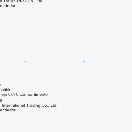
Trailer Truck Co., Ltd.
vendedor
r
stible
 eje
6x4
0 compartimento
Shi
International Trading Co., Ltd.
vendedor