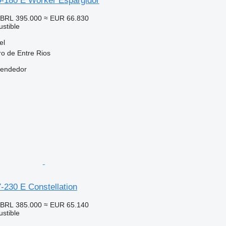
-180 E Worker Espargidor
BRL 395.000
≈ EUR 66.830
stible
el
ro de Entre Rios
vendedor
-230 E Constellation
BRL 385.000
≈ EUR 65.140
stible