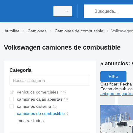
Autoline
Camiones
Camiones de combustible
Volkswagen
Volkswagen camiones de combustible
5 anuncios:
Categoría
Filtro
Clasificar
:
Fecha 
Fecha de publica
vehículos comerciales
antiguo en parte 
camiones cajas abiertas
camiones cisterna
camiones de combustible
mostrar todos