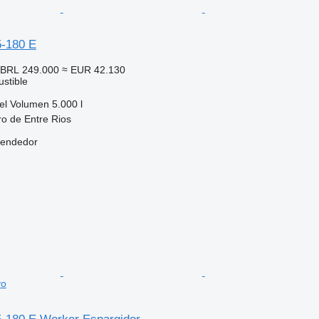
-180 E
BRL 249.000
≈ EUR 42.130
stible
el
Volumen
5.000 l
ro de Entre Rios
vendedor
vo