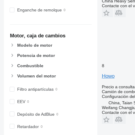
China Heavy Semi 
Contacte con el 
Enganche de remolque
Motor, caja de cambios
Modelo de motor
Potencia de motor
8
Combustible
Howo
Volumen del motor
Precio a consulta
Filtro antipartículas
Camión de combu
Configuración del
EEV
China, Taian 
Weifang Changjiu 
Contacte con el 
Depósito de AdBlue
Retardador