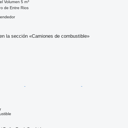
el
Volumen
5 m³
ro de Entre Rios
vendedor
en la sección «Camiones de combustible»
r
stible