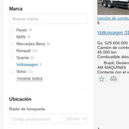
Marca
camión de combu
6
Howo
HD
A series
CF
Cargo
Aumark
3309
Volkswagen 31
MAN
LF
5312
Daily
Gs. 529.600.000
Mercedes-Benz
XD
EuroCargo
A-series
Camión de combu
Renault
XF
Eurotech
L2000
Actros
Atleon
45.000 km
Combustible
diés
Scania
Stralis
TGA
Antos
Cabstar
D-series
Brasil, Dester
Volkswagen
T-Way
TGM
Arocs
G-series
G-series
F3000
371
C5H
LT
148
AM MÁQUINAS
Volvo
Trakker
TGS
Atego
K-series
P-series
L3000
NX
Constellation
Contacte con el 
mostrar todos
TGX
Axor
Kerax
R-series
M3000
T5G
FE
LK
Midliner
FH
MB
Midlum
FL
Ubicación
SK
Premium
FM
Sprinter
T-series
N-series
Radio de búsqueda
VM