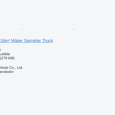
16m³ Water Sprinkler Truck
r
stible
(279 kW)
hicle Co., Ltd.
vendedor