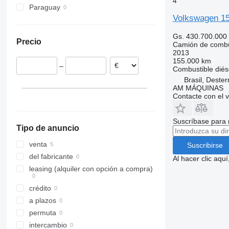
4
Paraguay
Volkswagen 1
Gs. 430.700.000
Precio
Camión de combu
2013
155.000 km
–
Combustible
diés
Brasil, Dester
AM MÁQUINAS
Contacte con el 
Suscríbase para 
Tipo de anuncio
venta
Suscribirse
del fabricante
Al hacer clic aq
leasing (alquiler con opción a compra)
crédito
a plazos
permuta
intercambio