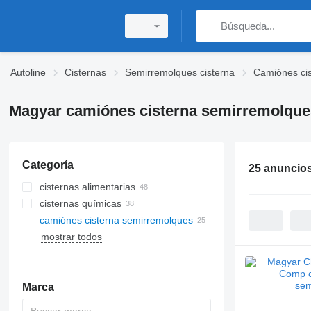
Autoline
Cisternas
Semirremolques cisterna
Camiónes ci
Magyar camiónes cisterna semirremolque
Categoría
25 anuncio
cisternas alimentarias
cisternas químicas
camiónes cisterna semirremolques
mostrar todos
Marca