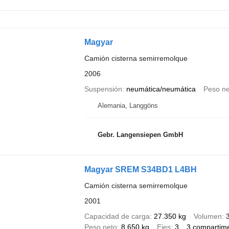
Magyar
Camión cisterna semirremolque
2006
Suspensión
neumática/neumática
Peso ne
Alemania, Langgöns
Gebr. Langensiepen GmbH
Magyar SREM S34BD1 L4BH
Camión cisterna semirremolque
2001
Capacidad de carga
27.350 kg
Volumen
Peso neto
8.650 kg
Ejes
3
3 compartim