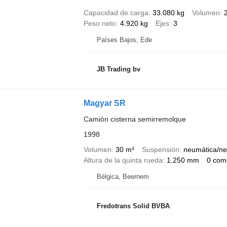
Capacidad de carga
33.080 kg
Volumen
Peso neto
4.920 kg
Ejes
3
Países Bajos, Ede
JB Trading bv
Magyar SR
Camión cisterna semirremolque
1998
Volumen
30 m³
Suspensión
neumática/ne
Altura de la quinta rueda
1.250 mm
0 com
Bélgica, Beernem
Fredotrans Solid BVBA