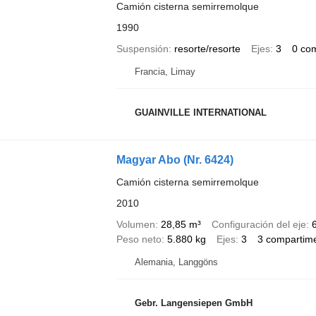
Camión cisterna semirremolque
1990
Suspensión
resorte/resorte
Ejes
3
0 co
Francia, Limay
GUAINVILLE INTERNATIONAL
Magyar Abo (Nr. 6424)
Camión cisterna semirremolque
2010
Volumen
28,85 m³
Configuración del eje
Peso neto
5.880 kg
Ejes
3
3 compartim
Alemania, Langgöns
Gebr. Langensiepen GmbH