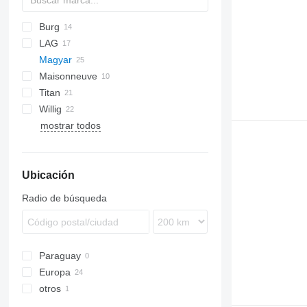
Burg
T-series
SAPL
LAG
ADR
SOA
TSA
TSA
SSK
Magyar
BPDO
STB
GSA
Maisonneuve
BPO
O-3
S-series
Titan
SR
SA
TS
SF
S38SDA
Willig
SK
ADR
SR34
mostrar todos
Ubicación
Radio de búsqueda
Paraguay
Europa
otros
Alemania
Países Bajos
Ucrania