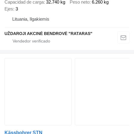
Capacidad de carga
32.740 kg
Peso neto
6.260 kg
Ejes
3
Lituania, Ilgakiemis
UŽDAROJI AKCINĖ BENDROVĖ "RATARAS"
Kässbohrer STN