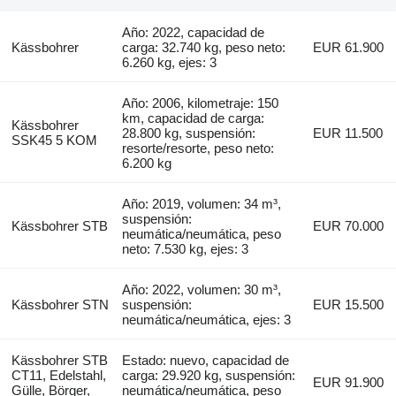
Año: 2022, capacidad de
Kässbohrer
carga: 32.740 kg, peso neto:
EUR 61.900
6.260 kg, ejes: 3
Año: 2006, kilometraje: 150
km, capacidad de carga:
Kässbohrer
28.800 kg, suspensión:
EUR 11.500
SSK45 5 KOM
resorte/resorte, peso neto:
6.200 kg
Año: 2019, volumen: 34 m³,
suspensión:
Kässbohrer STB
EUR 70.000
neumática/neumática, peso
neto: 7.530 kg, ejes: 3
Año: 2022, volumen: 30 m³,
Kässbohrer STN
suspensión:
EUR 15.500
neumática/neumática, ejes: 3
Kässbohrer STB
Estado: nuevo, capacidad de
CT11, Edelstahl,
carga: 29.920 kg, suspensión:
EUR 91.900
Gülle, Börger,
neumática/neumática, peso