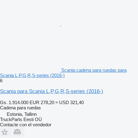
Scania cadena para ruedas para
Scania L,P,G,R,S-series (2016-)
6
Scania para Scania L,P,G,R,S-series (2016-)
Gs. 1.914.000
EUR 278,20
≈ USD 321,40
Cadena para ruedas
Estonia, Tallinn
TruckParts Eesti OÜ
Contacte con el vendedor