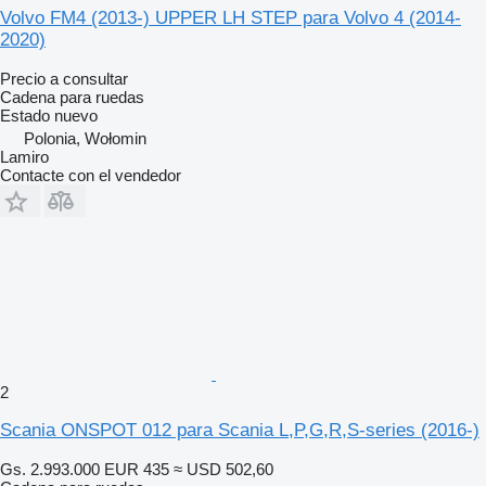
Volvo FM4 (2013-) UPPER LH STEP para Volvo 4 (2014-
2020)
Precio a consultar
Cadena para ruedas
Estado
nuevo
Polonia, Wołomin
Lamiro
Contacte con el vendedor
2
Scania ONSPOT 012 para Scania L,P,G,R,S-series (2016-)
Gs. 2.993.000
EUR 435
≈ USD 502,60