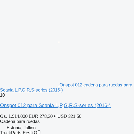
Onspot 012 cadena para ruedas para
Scania L,P,G,R,S-series (2016-)
10
Onspot 012 para Scania L,P,G,R,S-series (2016-)
Gs. 1.914.000
EUR 278,20
≈ USD 321,50
Cadena para ruedas
Estonia, Tallinn
TruckParts Eesti OÜ