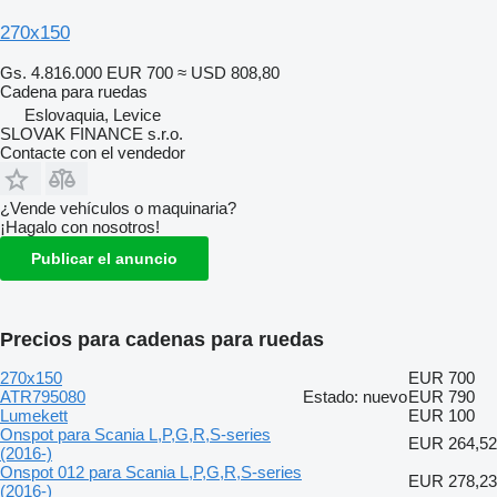
270x150
Gs. 4.816.000
EUR 700
≈ USD 808,80
Cadena para ruedas
Eslovaquia, Levice
SLOVAK FINANCE s.r.o.
Contacte con el vendedor
¿Vende vehículos o maquinaria?
¡Hagalo con nosotros!
Publicar el anuncio
Precios para cadenas para ruedas
270x150
EUR 700
ATR795080
Estado: nuevo
EUR 790
Lumekett
EUR 100
Onspot para Scania L,P,G,R,S-series
EUR 264,52
(2016-)
Onspot 012 para Scania L,P,G,R,S-series
EUR 278,23
(2016-)