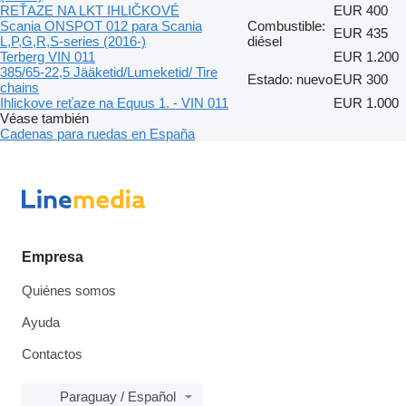
REŤAZE NA LKT IHLIČKOVÉ
EUR 400
Scania ONSPOT 012 para Scania
Combustible:
EUR 435
L,P,G,R,S-series (2016-)
diésel
Terberg VIN 011
EUR 1.200
385/65-22,5 Jääketid/Lumeketid/ Tire
Estado: nuevo
EUR 300
chains
Ihlickove reťaze na Equus 1. - VIN 011
EUR 1.000
Véase también
Cadenas para ruedas en España
Empresa
Quiénes somos
Ayuda
Contactos
Paraguay / Español