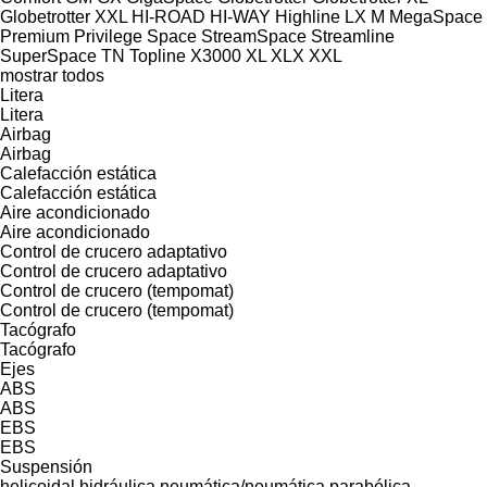
Globetrotter XXL
HI-ROAD
HI-WAY
Highline
LX
M
MegaSpace
Premium
Privilege
Space
StreamSpace
Streamline
SuperSpace
TN
Topline
X3000
XL
XLX
XXL
mostrar todos
Litera
Litera
Airbag
Airbag
Calefacción estática
Calefacción estática
Aire acondicionado
Aire acondicionado
Control de crucero adaptativo
Control de crucero adaptativo
Control de crucero (tempomat)
Control de crucero (tempomat)
Tacógrafo
Tacógrafo
Ejes
ABS
ABS
EBS
EBS
Suspensión
helicoidal
hidráulica
neumática/neumática
parabólica