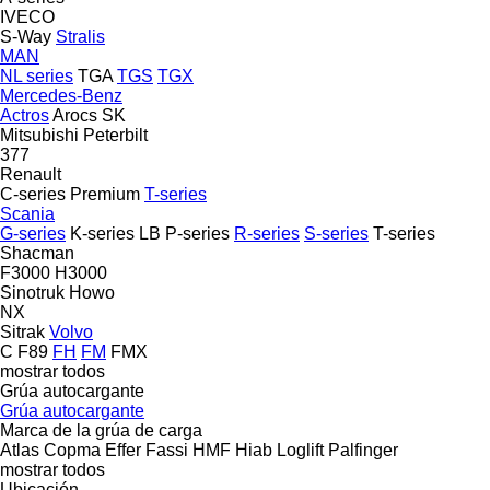
IVECO
S-Way
Stralis
MAN
NL series
TGA
TGS
TGX
Mercedes-Benz
Actros
Arocs
SK
Mitsubishi
Peterbilt
377
Renault
C-series
Premium
T-series
Scania
G-series
K-series
LB
P-series
R-series
S-series
T-series
Shacman
F3000
H3000
Sinotruk Howo
NX
Sitrak
Volvo
C
F89
FH
FM
FMX
mostrar todos
Grúa autocargante
Grúa autocargante
Marca de la grúa de carga
Atlas
Copma
Effer
Fassi
HMF
Hiab
Loglift
Palfinger
mostrar todos
Ubicación