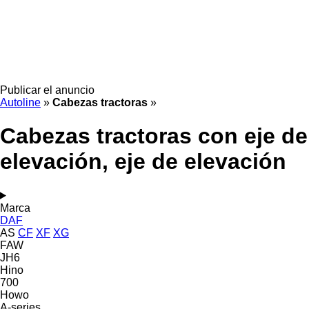
Publicar el anuncio
Autoline
»
Cabezas tractoras
»
Cabezas tractoras con eje de
elevación, eje de elevación
Marca
DAF
AS
CF
XF
XG
FAW
JH6
Hino
700
Howo
A-series