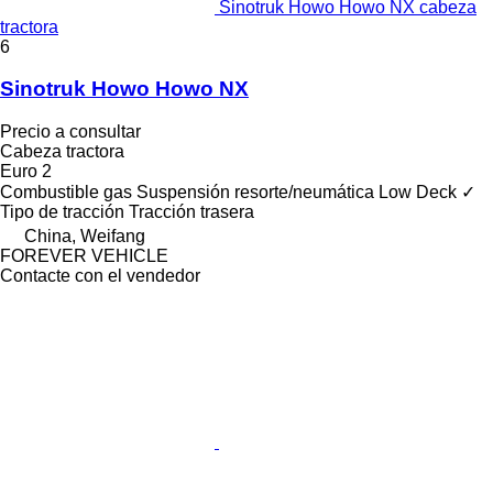
Sinotruk Howo Howo NX cabeza
tractora
6
Sinotruk Howo Howo NX
Precio a consultar
Cabeza tractora
Euro 2
Combustible
gas
Suspensión
resorte/neumática
Low Deck
✓
Tipo de tracción
Tracción trasera
China, Weifang
FOREVER VEHICLE
Contacte con el vendedor