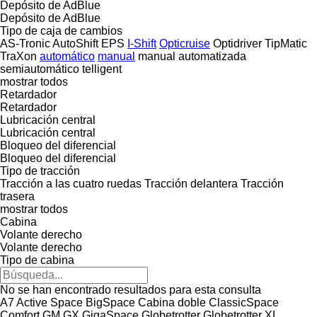
Depósito de AdBlue
Depósito de AdBlue
Tipo de caja de cambios
AS-Tronic
AutoShift
EPS
I-Shift
Opticruise
Optidriver
TipMatic
TraXon
automático
manual
manual automatizada
semiautomático
telligent
mostrar todos
Retardador
Retardador
Lubricación central
Lubricación central
Bloqueo del diferencial
Bloqueo del diferencial
Tipo de tracción
Tracción a las cuatro ruedas
Tracción delantera
Tracción
trasera
mostrar todos
Cabina
Volante derecho
Volante derecho
Tipo de cabina
No se han encontrado resultados para esta consulta
A7
Active Space
BigSpace
Cabina doble
ClassicSpace
Comfort
GM
GX
GigaSpace
Globetrotter
Globetrotter XL