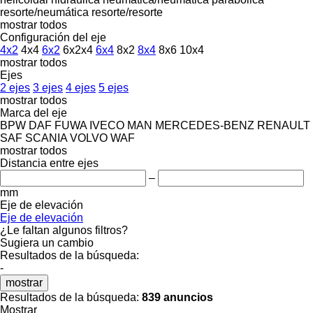
resorte/neumática
resorte/resorte
mostrar todos
Configuración del eje
4x2
4x4
6x2
6x2x4
6x4
8x2
8x4
8x6
10x4
mostrar todos
Ejes
2 ejes
3 ejes
4 ejes
5 ejes
mostrar todos
Marca del eje
BPW
DAF
FUWA
IVECO
MAN
MERCEDES-BENZ
RENAULT
SAF
SCANIA
VOLVO
WAF
mostrar todos
Distancia entre ejes
–
mm
Eje de elevación
Eje de elevación
¿Le faltan algunos filtros?
Sugiera un cambio
Resultados de la búsqueda:
-
mostrar
Resultados de la búsqueda:
839 anuncios
Mostrar