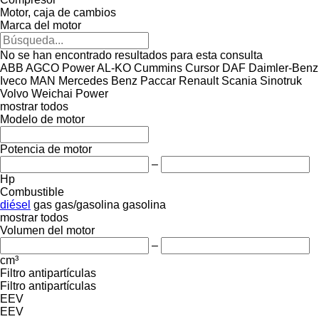
Motor, caja de cambios
Marca del motor
No se han encontrado resultados para esta consulta
ABB
AGCO Power
AL-KO
Cummins
Cursor
DAF
Daimler-Benz
Iveco
MAN
Mercedes Benz
Paccar
Renault
Scania
Sinotruk
Volvo
Weichai Power
mostrar todos
Modelo de motor
Potencia de motor
–
Hp
Combustible
diésel
gas
gas/gasolina
gasolina
mostrar todos
Volumen del motor
–
cm³
Filtro antipartículas
Filtro antipartículas
EEV
EEV