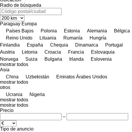
Radio de búsqueda
Paraguay
Europa
Países Bajos
Polonia
Estonia
Alemania
Bélgica
Reino Unido
Lituania
Rumanía
Hungría
Finlandia
España
Chequia
Dinamarca
Portugal
Austria
Letonia
Croacia
Francia
Eslovaquia
Noruega
Suiza
Bulgaria
Irlanda
Eslovenia
mostrar todos
Asia
China
Uzbekistán
Emiratos Árabes Unidos
mostrar todos
otros
Ucrania
Nigeria
mostrar todos
mostrar todos
Precio
–
Tipo de anuncio