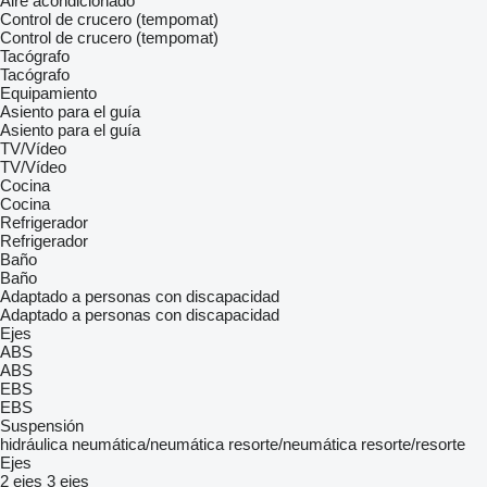
Aire acondicionado
Control de crucero (tempomat)
Control de crucero (tempomat)
Tacógrafo
Tacógrafo
Equipamiento
Asiento para el guía
Asiento para el guía
TV/Vídeo
TV/Vídeo
Cocina
Cocina
Refrigerador
Refrigerador
Baño
Baño
Adaptado a personas con discapacidad
Adaptado a personas con discapacidad
Ejes
ABS
ABS
EBS
EBS
Suspensión
hidráulica
neumática/neumática
resorte/neumática
resorte/resorte
Ejes
2 ejes
3 ejes