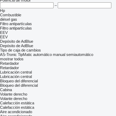
Potencia de motor
–
Hp
Combustible
diésel
gas
Filtro antipartículas
Filtro antipartículas
EEV
EEV
Depósito de AdBlue
Depósito de AdBlue
Tipo de caja de cambios
AS-Tronic
TipMatic
automático
manual
semiautomático
mostrar todos
Retardador
Retardador
Lubricación central
Lubricación central
Bloqueo del diferencial
Bloqueo del diferencial
Cabina
Volante derecho
Volante derecho
Calefacción estática
Calefacción estática
Aire acondicionado