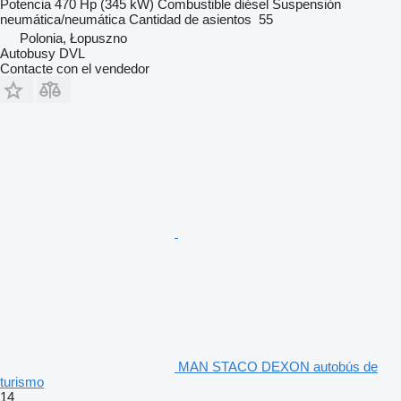
Potencia
470 Hp (345 kW)
Combustible
diésel
Suspensión
neumática/neumática
Cantidad de asientos
55
Polonia, Łopuszno
Autobusy DVL
Contacte con el vendedor
MAN STACO DEXON autobús de
turismo
14