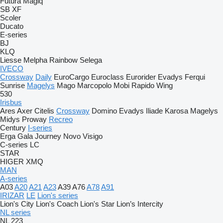
Futura
Magiq
SB
XF
Scoler
Ducato
E-series
BJ
KLQ
Liesse
Melpha
Rainbow
Selega
IVECO
Crossway
Daily
EuroCargo
Euroclass
Eurorider
Evadys
Ferqui
Sunrise
Magelys
Mago
Marcopolo
Mobi
Rapido
Wing
530
Irisbus
Ares
Axer
Citelis
Crossway
Domino
Evadys
Iliade
Karosa
Magelys
Midys
Proway
Recreo
Century
I-series
Erga
Gala
Journey
Novo
Visigo
C-series
LC
STAR
HIGER
XMQ
MAN
A-series
A03
A20
A21
A23
A39
A76
A78
A91
IRIZAR
LE
Lion's series
Lion's City
Lion's Coach
Lion's Star
Lion’s Intercity
NL series
NL 223