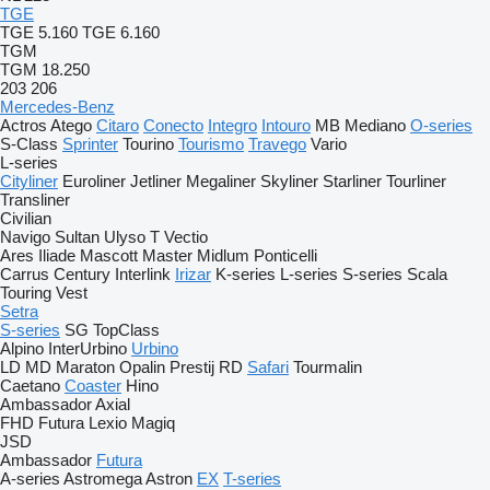
TGE
TGE 5.160
TGE 6.160
TGM
TGM 18.250
203
206
Mercedes-Benz
Actros
Atego
Citaro
Conecto
Integro
Intouro
MB
Mediano
O-series
S-Class
Sprinter
Tourino
Tourismo
Travego
Vario
L-series
Cityliner
Euroliner
Jetliner
Megaliner
Skyliner
Starliner
Tourliner
Transliner
Civilian
Navigo
Sultan
Ulyso T
Vectio
Ares
Iliade
Mascott
Master
Midlum
Ponticelli
Carrus
Century
Interlink
Irizar
K-series
L-series
S-series
Scala
Touring
Vest
Setra
S-series
SG
TopClass
Alpino
InterUrbino
Urbino
LD
MD
Maraton
Opalin
Prestij
RD
Safari
Tourmalin
Caetano
Coaster
Hino
Ambassador
Axial
FHD
Futura
Lexio
Magiq
JSD
Ambassador
Futura
A-series
Astromega
Astron
EX
T-series