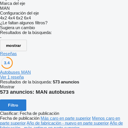
Marca del eje
MAN
Configuración del eje
4x2
4x4
6x2
6x4
¿Le faltan algunos filtros?
Sugiera un cambio
Resultados de la búsqueda:
-
mostrar
Reseñas
3.4
Autobuses MAN
Ver 1 reseña
Resultados de la búsqueda:
573 anuncios
Mostrar
573 anuncios:
MAN autobuses
Filtro
Clasificar
:
Fecha de publicación
Fecha de publicación
Más caro en parte superior
Menos caro en
parte superior
Año de fabricación - nuevo en parte superior
Año de
fabricación - más antiguo en parte superior