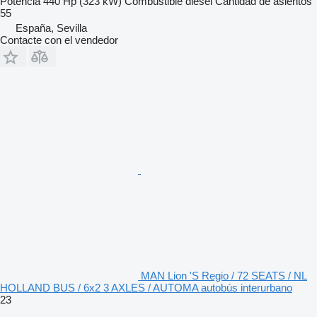
Potencia
440 Hp (323 kW)
Combustible
diésel
Cantidad de asientos
55
España, Sevilla
Contacte con el vendedor
MAN Lion 'S Regio / 72 SEATS / NL
HOLLAND BUS / 6x2 3 AXLES / AUTOMA autobús interurbano
23