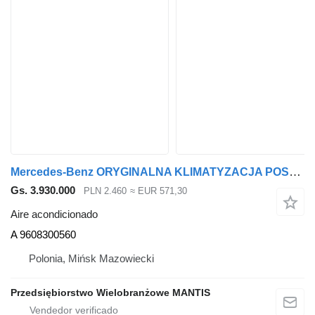
Mercedes-Benz ORYGINALNA KLIMATYZACJA POSTOJOWA MERCEDES ACTROS MP 4 A96083005 A 9608300560 aire acondicionado para cabeza tractora
Gs. 3.930.000
PLN 2.460
≈ EUR 571,30
Aire acondicionado
A 9608300560
Polonia, Mińsk Mazowiecki
Przedsiębiorstwo Wielobranżowe MANTIS