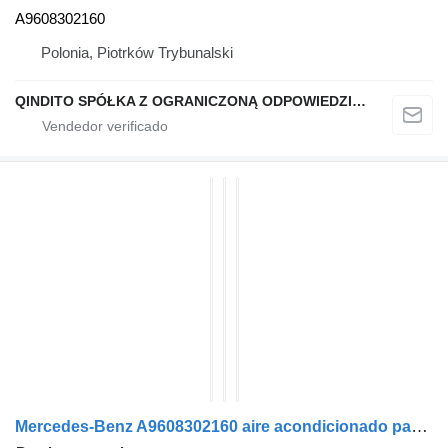
A9608302160
Polonia, Piotrków Trybunalski
QINDITO SPÓŁKA Z OGRANICZONĄ ODPOWIEDZIALNOŚCIĄ
Mercedes-Benz A9608302160 aire acondicionado para Mercedes-Benz ACTROS MP4 cabeza tractora