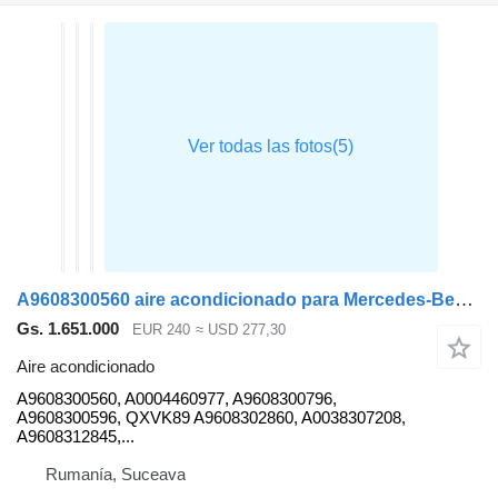
A9608300560 aire acondicionado para Mercedes-Benz ACTROS MP4 cabeza tractora
Gs. 1.651.000
EUR 240
≈ USD 277,30
Aire acondicionado
A9608300560, A0004460977, A9608300796,
A9608300596, QXVK89 A9608302860, A0038307208,
A9608312845,...
Rumanía, Suceava